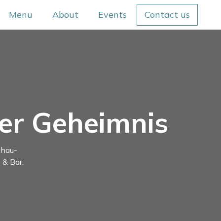
Menu
About
Events
Contact us
her Geheimnis
chau-
 & Bar.