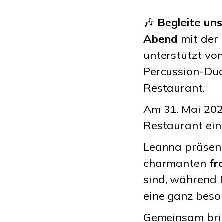
🎶
Begleite un
Abend
mit der 
unterstützt vo
Percussion-Du
Restaurant.
Am 31. Mai 202
Restaurant ein
Leanna präsent
charmanten
fr
sind, während 
eine ganz bes
Gemeinsam brin